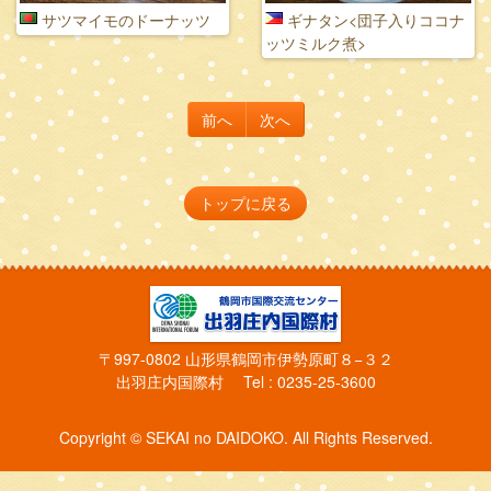
サツマイモのドーナッツ
ギナタン<団子入りココナ
ッツミルク煮>
前へ
次へ
トップに戻る
〒997-0802 山形県鶴岡市伊勢原町８−３２
出羽庄内国際村 Tel : 0235-25-3600
Copyright © SEKAI no DAIDOKO. All Rights Reserved.