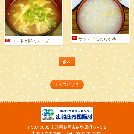
サツマイモのおかゆ
トマトと卵のスープ
前へ
トップに戻る
〒997-0802 山形県鶴岡市伊勢原町８−３２
出羽庄内国際村 Tel : 0235-25-3600