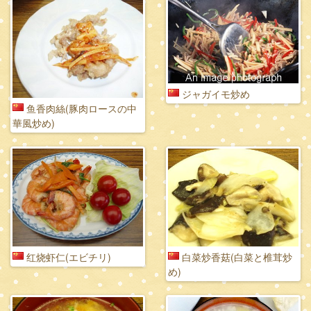
ジャガイモ炒め
鱼香肉絲(豚肉ロースの中
華風炒め)
红烧虾仁(エビチリ)
白菜炒香菇(白菜と椎茸炒
め)