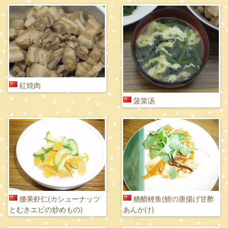
紅焼肉
菠菜汤
腰果虾仁(カシューナッツ
糖醋鲤鱼(鯉の唐揚げ甘酢
とむきエビの炒めもの)
あんかけ)