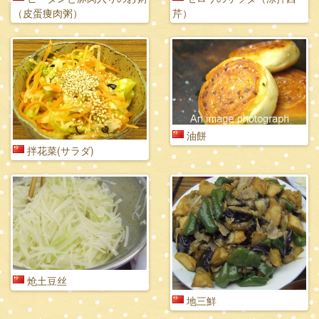
（皮蛋痩肉粥）
芹）
油餅
拌花菜(サラダ)
炝土豆丝
地三鮮