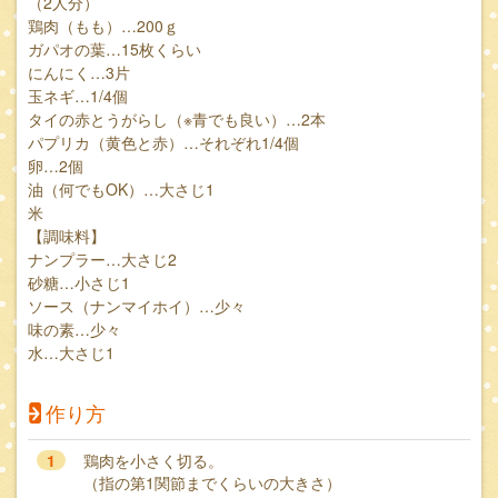
（2人分）
鶏肉（もも）…200ｇ
ガパオの葉…15枚くらい
にんにく…3片
玉ネギ…1/4個
タイの赤とうがらし（※青でも良い）…2本
パプリカ（黄色と赤）…それぞれ1/4個
卵…2個
油（何でもOK）…大さじ1
米
【調味料】
ナンプラー…大さじ2
砂糖…小さじ1
ソース（ナンマイホイ）…少々
味の素…少々
水…大さじ1
作り方
1
鶏肉を小さく切る。
（指の第1関節までくらいの大きさ）