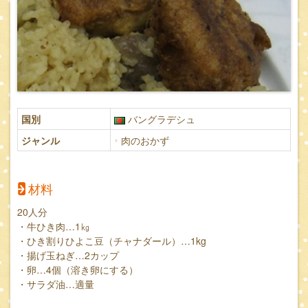
国別
バングラデシュ
ジャンル
肉のおかず
材料
20人分
・牛ひき肉…1㎏
・ひき割りひよこ豆（チャナダール）…1kg
・揚げ玉ねぎ…2カップ
・卵…4個（溶き卵にする）
・サラダ油…適量