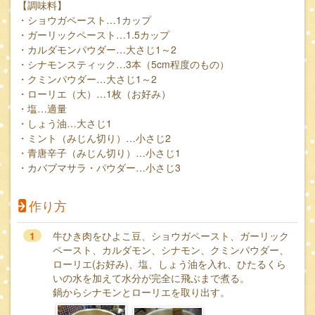
【調味料】
・ショウガペースト…1カップ
・ガーリックペースト…1.5カップ
・カルダモンパウダー…大さじ1～2
・シナモンスティック…3本（5cm程度のもの）
・クミンパウダー…大さじ1～2
・ローリエ（大）…1枚（お好み）
・塩…適量
・しょう油…大さじ1
・ミント（みじん切り）…小さじ2
・青唐辛子（みじん切り）…小さじ1
・カバブマサラ・パウダー…小さじ3
作り方
1
牛ひき肉をひよこ豆、ショウガペースト、ガーリック
ペースト、カルダモン、シナモン、クミンパウダー、
ローリエ(お好み)、塩、しょう油を入れ、ひたるくら
いの水を加えて水分が完全に飛ぶまで煮る。
鍋からシナモンとローリエを取り出す。