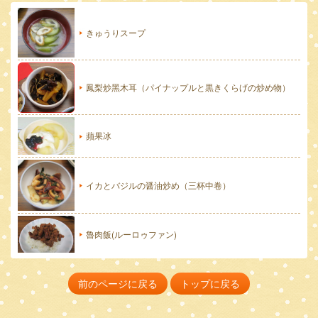
きゅうりスープ
鳳梨炒黑木耳（パイナップルと黒きくらげの炒め物）
蘋果冰
イカとバジルの醤油炒め（三杯中卷）
魯肉飯(ルーロゥファン)
前のページに戻る
トップに戻る