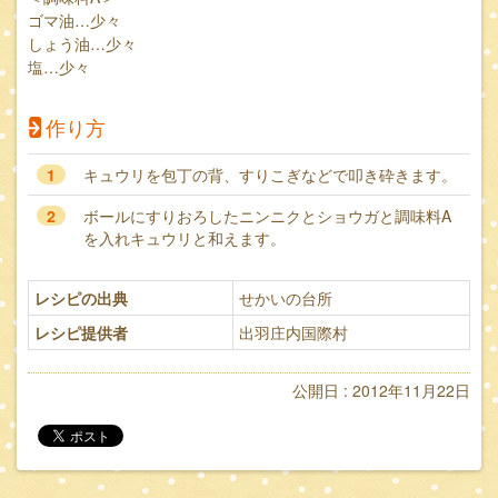
ゴマ油…少々
しょう油…少々
塩…少々
作り方
1
キュウリを包丁の背、すりこぎなどで叩き砕きます。
2
ボールにすりおろしたニンニクとショウガと調味料A
を入れキュウリと和えます。
レシピの出典
せかいの台所
レシピ提供者
出羽庄内国際村
公開日 : 2012年11月22日