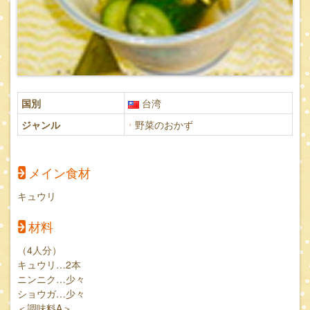
国別
台湾
ジャンル
野菜のおかず
メイン食材
キュウリ
材料
（4人分）
キュウリ…2本
ニンニク…少々
ショウガ…少々
＜調味料A＞