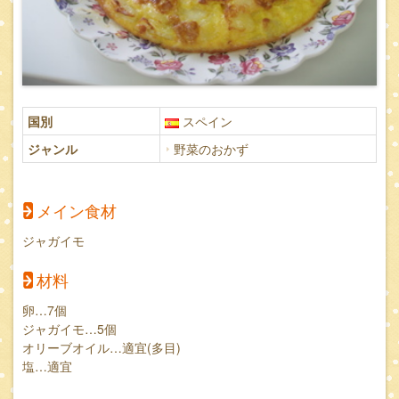
国別
スペイン
ジャンル
野菜のおかず
メイン食材
ジャガイモ
材料
卵…7個
ジャガイモ…5個
オリーブオイル…適宜(多目)
塩…適宜