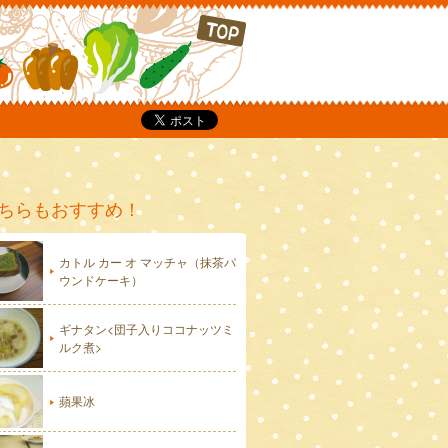
P
ちらもおすすめ！
カトル カー オ マッチャ（抹茶パ
ウンドケーキ）
ギナタン<団子入りココナッツミ
ルク煮>
蘋果冰