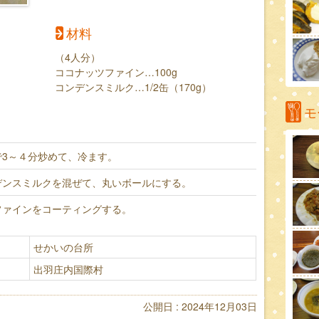
材料
（4人分）
ココナッツファイン…100g
コンデンスミルク…1/2缶（170g）
モ
3～４分炒めて、冷ます。
デンスミルクを混ぜて、丸いボールにする。
ファインをコーティングする。
せかいの台所
出羽庄内国際村
公開日 : 2024年12月03日