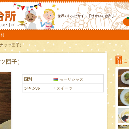
TO
際村
コナッツ団子）
こ
ッツ団子）
国別
モーリシャス
ジャンル
スイーツ