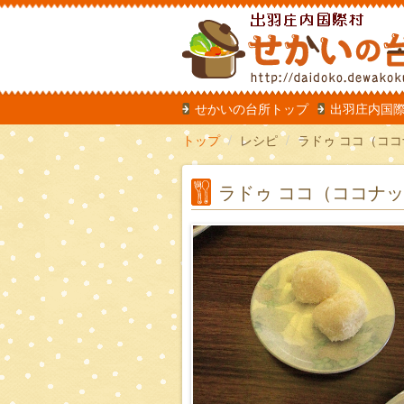
だいどこ
せかいの台所トップ
出羽庄内国
トップ
レシピ
ラドゥ ココ（コ
ラドゥ ココ（ココナ