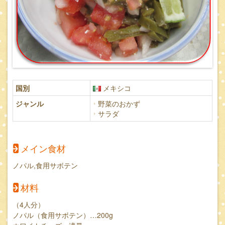
国別
メキシコ
ジャンル
野菜のおかず
サラダ
メイン食材
ノパル,食用サボテン
材料
（4人分）
ノパル（食用サボテン）…200g