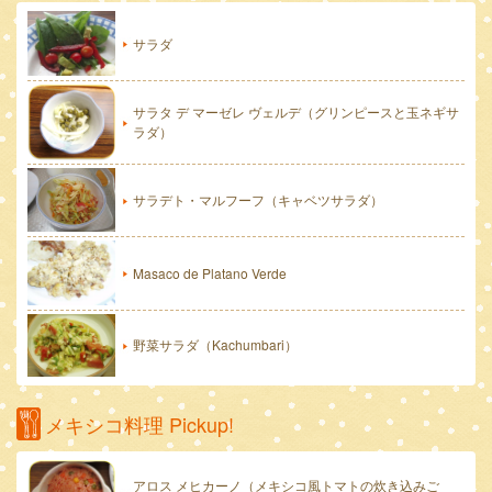
サラダ
サラタ デ マーゼレ ヴェルデ（グリンピースと玉ネギサ
ラダ）
サラデト・マルフーフ（キャベツサラダ）
Masaco de Platano Verde
野菜サラダ（Kachumbari）
メキシコ料理 Pickup!
アロス メヒカーノ（メキシコ風トマトの炊き込みご