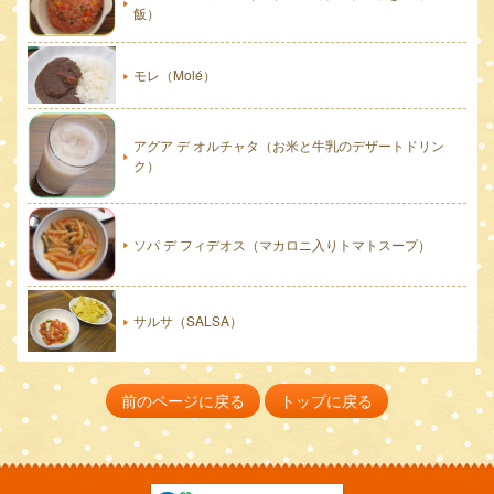
飯）
モレ（Molé）
アグア デ オルチャタ（お米と牛乳のデザートドリン
ク）
ソパ デ フィデオス（マカロニ入りトマトスープ）
サルサ（SALSA）
前のページに戻る
トップに戻る