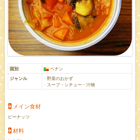
国別
ベナン
ジャンル
野菜のおかず
スープ・シチュー・汁物
メイン食材
ピーナッツ
材料