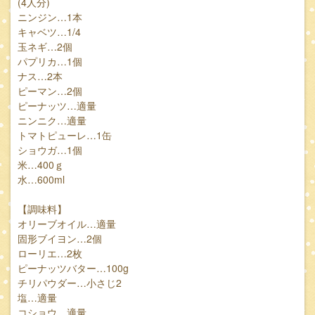
(4人分)
ニンジン…1本
キャベツ…1/4
玉ネギ…2個
パプリカ…1個
ナス…2本
ピーマン…2個
ピーナッツ…適量
ニンニク…適量
トマトピューレ…1缶
ショウガ…1個
米…400ｇ
水…600ml
【調味料】
オリーブオイル…適量
固形ブイヨン…2個
ローリエ…2枚
ピーナッツバター…100g
チリパウダー…小さじ2
塩…適量
コショウ…適量