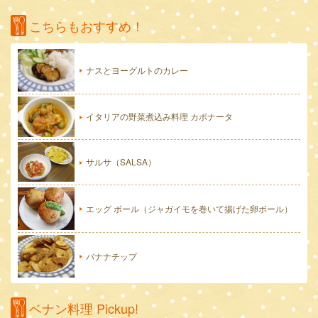
こちらもおすすめ！
ナスとヨーグルトのカレー
イタリアの野菜煮込み料理 カポナータ
サルサ（SALSA）
エッグ ボール（ジャガイモを巻いて揚げた卵ボール）
バナナチップ
ベナン料理 Pickup!