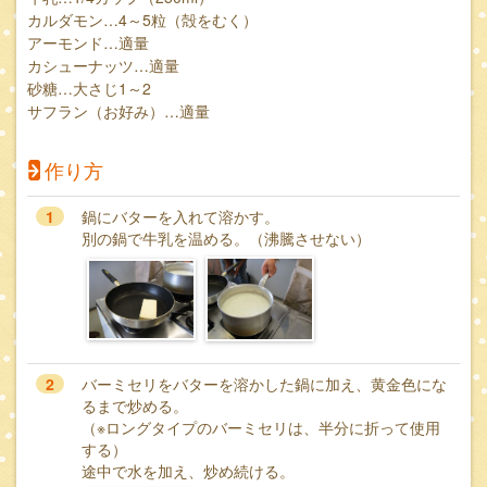
カルダモン…4～5粒（殻をむく）
アーモンド…適量
カシューナッツ…適量
砂糖…大さじ1～2
サフラン（お好み）…適量
作り方
1
鍋にバターを入れて溶かす。
別の鍋で牛乳を温める。（沸騰させない）
2
バーミセリをバターを溶かした鍋に加え、黄金色にな
るまで炒める。
（※ロングタイプのバーミセリは、半分に折って使用
する）
途中で水を加え、炒め続ける。