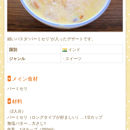
細いパスタ“バーミセリ”が入ったデザートです。
国別
インド
ジャンル
スイーツ
メイン食材
バーミセリ
材料
（2人分）
バーミセリ（ロングタイプが好ましい）…1/2カップ
無塩バター…大さじ1
牛乳…1/4カップ（250ml）