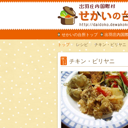
だいどこ
せかいの台所トップ
出羽庄内国
トップ
レシピ
チキン・ビリヤニ
チキン・ビリヤニ