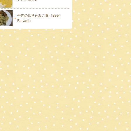
牛肉の炊き込みご飯（Beef
Biriyani）