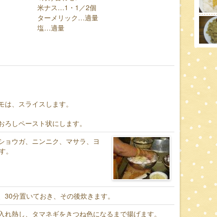
米ナス…1・1／2個
ターメリック…適量
塩…適量
モは、スライスします。
おろしペースト状にします。
ショウガ、ニンニク、マサラ、ヨ
す。
、30分置いておき、その後炊きます。
入れ熱し、タマネギをきつね色になるまで揚げます。