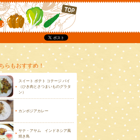
P
ちらもおすすめ！
スイート ポテト コテージ パイ
（ひき肉とさつまいものグラタ
ン）
カンボジアカレー
サテ・アヤム インドネシア風
焼き鳥