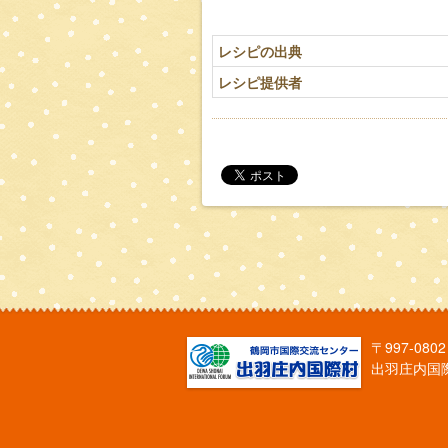
レシピの出典
レシピ提供者
〒997-0
出羽庄内国際村 