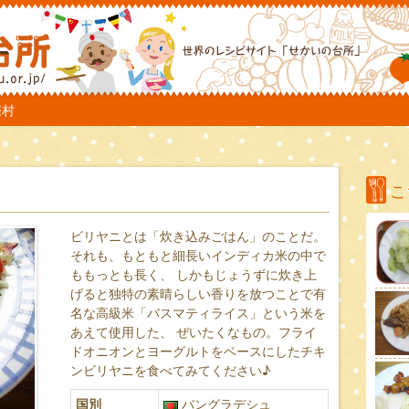
TO
際村
こ
ビリヤニとは「炊き込みごはん」のことだ。
それも、もともと細長いインディカ米の中で
ももっとも長く、 しかもじょうずに炊き上
げると独特の素晴らしい香りを放つことで有
名な高級米「バスマティライス」という米を
あえて使用した、 ぜいたくなもの。フライ
ドオニオンとヨーグルトをベースにしたチキ
ンビリヤニを食べてみてください♪
国別
バングラデシュ