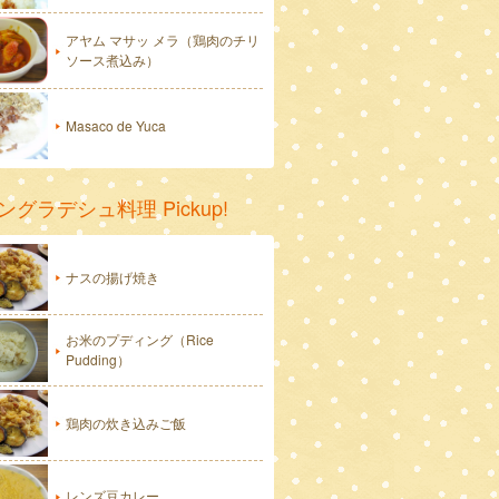
アヤム マサッ メラ（鶏肉のチリ
ソース煮込み）
Masaco de Yuca
ングラデシュ料理 Pickup!
ナスの揚げ焼き
お米のプディング（Rice
Pudding）
鶏肉の炊き込みご飯
レンズ豆カレー