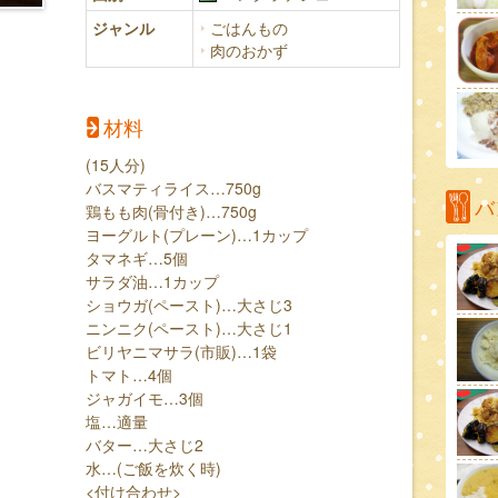
ジャンル
ごはんもの
肉のおかず
材料
(15人分)
バスマティライス…750g
バ
鶏もも肉(骨付き)…750g
ヨーグルト(プレーン)…1カップ
タマネギ…5個
サラダ油…1カップ
ショウガ(ペースト)…大さじ3
ニンニク(ペースト)…大さじ1
ビリヤニマサラ(市販)…1袋
トマト…4個
ジャガイモ…3個
塩…適量
バター…大さじ2
水…(ご飯を炊く時)
<付け合わせ>