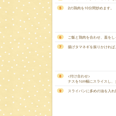
5
2の鶏肉を10分間炒めます。
6
ご飯と鶏肉を合わせ、蓋をし
7
揚げタマネギを振りかければ
8
<付け合わせ>
ナスを1cm幅にスライスし
9
スライパンに多めの油を入れ