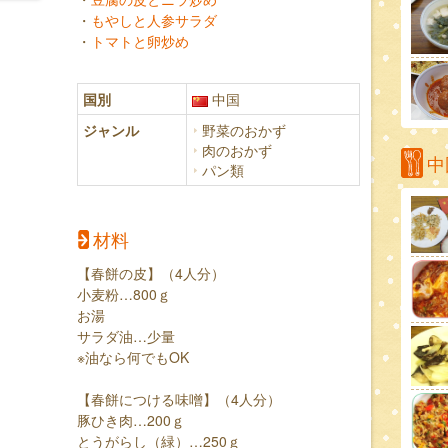
・
もやしと人参サラダ
・
トマトと卵炒め
国別
中国
ジャンル
野菜のおかず
肉のおかず
中
パン類
材料
【春餅の皮】（4人分）
小麦粉…800ｇ
お湯
サラダ油…少量
※油なら何でもOK
【春餅につける味噌】（4人分）
豚ひき肉…200ｇ
とうがらし（緑）…250ｇ