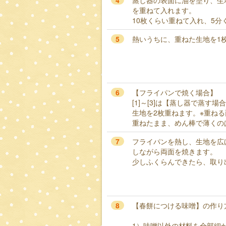
4
蒸し器の表面に油を塗り、生
を重ねて入れます。
10枚くらい重ねて入れ、5分
5
熱いうちに、重ねた生地を1
6
【フライパンで焼く場合】
[1]～[3]は【蒸し器で蒸す場
生地を2枚重ねます。※重ね
重ねたまま、めん棒で薄くの
7
フライパンを熱し、生地を広
しながら両面を焼きます。
少しふくらんできたら、取り
8
【春餅につける味噌】の作り
1）味噌以外の材料を全部細