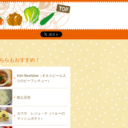
P
ちらもおすすめ！
Irish Beefstew（ギネスビール入
りのビーフシチュー）
炝土豆丝
カウサ レジェ－ナ（ペルーの
マッシュポテト）