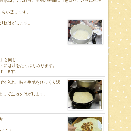
地を広げて入れる。生地の表面に油を塗り、さらに生地
くらい蒸します。
枚1枚はがします。
合】と同じ
る面には油をたっぷりぬります。
ばします。
げて入れ、時々生地をひっくり返
出して生地をはがします。
方
かく刻む。