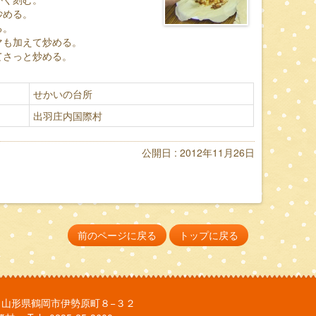
炒める。
る。
マも加えて炒める。
てさっと炒める。
せかいの台所
出羽庄内国際村
公開日 : 2012年11月26日
前のページに戻る
トップに戻る
802 山形県鶴岡市伊勢原町８−３２