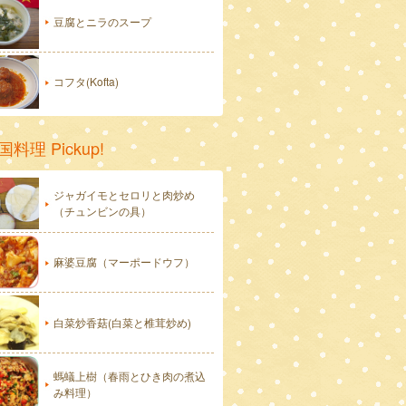
豆腐とニラのスープ
コフタ(Kofta)
国料理 Pickup!
ジャガイモとセロリと肉炒め
（チュンビンの具）
麻婆豆腐（マーポードウフ）
白菜炒香菇(白菜と椎茸炒め)
螞蟻上樹（春雨とひき肉の煮込
み料理）