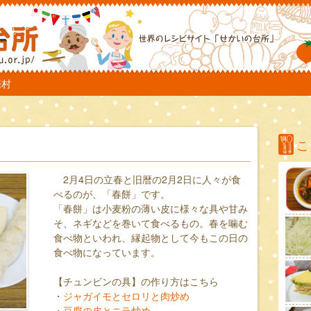
TO
際村
こ
2月4日の立春と旧暦の2月2日に人々が食
べるのが、「春餅」です。
「春餅」は小麦粉の薄い皮に様々な具や甘み
そ、ネギなどを巻いて食べるもの。春を噛む
食べ物といわれ、縁起物として今もこの日の
食べ物になっています。
【チュンビンの具】の作り方はこちら
・
ジャガイモとセロリと肉炒め
・
豆腐の皮とニラ炒め