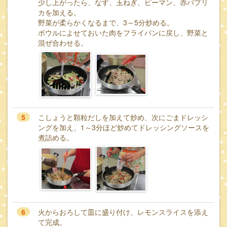
少し上がったら、なす、玉ねぎ、ピーマン、赤パプリ
カを加える。
野菜が柔らかくなるまで、3～5分炒める。
ボウルによせておいた肉をフライパンに戻し、野菜と
混ぜ合わせる。
5
こしょうと顆粒だしを加えて炒め、次にごまドレッシ
ングを加え、1～3分ほど炒めてドレッシングソースを
煮詰める。
6
火からおろして皿に盛り付け、レモンスライスを添え
て完成。