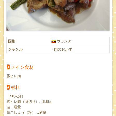
国別
ウガンダ
ジャンル
肉のおかず
メイン食材
豚ヒレ肉
材料
（20人分）
豚ヒレ肉（薄切り）…6.8㎏
塩…適量
白こしょう（粉）…適量