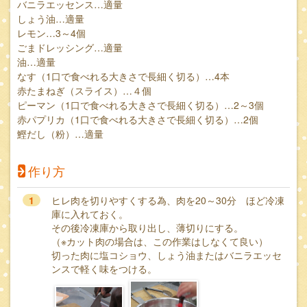
バニラエッセンス…適量
しょう油…適量
レモン…3～4個
ごまドレッシング…適量
油…適量
なす（1口で食べれる大きさで長細く切る）…4本
赤たまねぎ（スライス）…４個
ピーマン（1口で食べれる大きさで長細く切る）…2～3個
赤パプリカ（1口で食べれる大きさで長細く切る）…2個
鰹だし（粉）…適量
作り方
1
ヒレ肉を切りやすくする為、肉を20～30分 ほど冷凍
庫に入れておく。
その後冷凍庫から取り出し、薄切りにする。
（※カット肉の場合は、この作業はしなくて良い）
切った肉に塩コショウ、しょう油またはバニラエッセ
ンスで軽く味をつける。