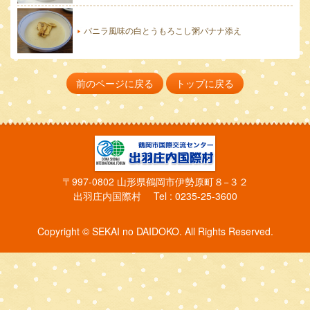
バニラ風味の白とうもろこし粥バナナ添え
前のページに戻る
トップに戻る
〒997-0802 山形県鶴岡市伊勢原町８−３２
出羽庄内国際村 Tel : 0235-25-3600
Copyright © SEKAI no DAIDOKO. All Rights Reserved.