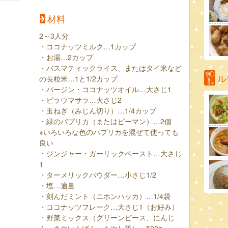
材料
2～3人分
・ココナッツミルク…1カップ
・お湯…2カップ
・バスマティックライス、またはタイ米など
ル
の長粒米…1と1/2カップ
・バージン・ココナッツオイル…大さじ1
・ピラウマサラ…大さじ2
・玉ねぎ（みじん切り）…1/4カップ
・緑のパプリカ（またはピーマン）…2個
※いろいろな色のパプリカを混ぜて使っても
良い
・ジンジャー・ガーリックペースト…大さじ
1
・ターメリックパウダー…小さじ1/2
・塩…適量
・刻んだミント（ニホンハッカ）…1/4袋
・ココナッツフレーク…大さじ1（お好み）
・野菜ミックス（グリーンピース、にんじ