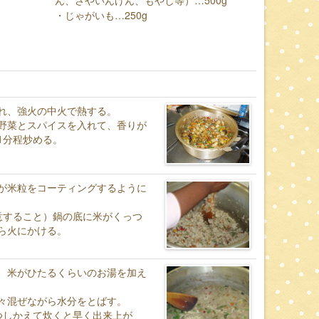
ん、さやいんげん、もやし等）…500g
・じゃがいも…250g
れ、強火の中火で熱する。
野菜とスパイスを入れて、香りが
1分程炒める。
が米粒をコーティングするように
意すること）鍋の底に米がくっつ
ら火にかける。
、米がひたるくらいのお湯を加え
々混ぜながら水分をとばす。
つしかえて炊くと早く出来上が