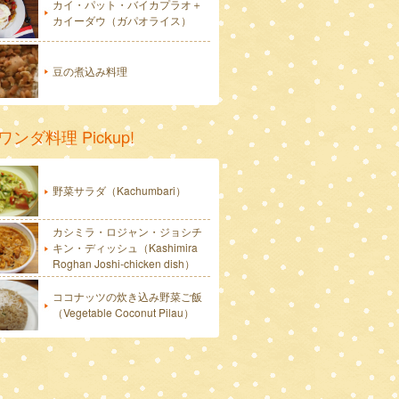
カイ・パット・バイカプラオ＋
カイーダウ（ガパオライス）
豆の煮込み料理
ワンダ料理 Pickup!
野菜サラダ（Kachumbari）
カシミラ・ロジャン・ジョシチ
キン・ディッシュ（Kashimira
Roghan Joshi-chicken dish）
ココナッツの炊き込み野菜ご飯
（Vegetable Coconut Pilau）