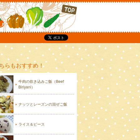
P
ちらもおすすめ！
牛肉の炊き込みご飯（Beef
Biriyani）
ナッツとレーズンの混ぜご飯
ライス＆ピース