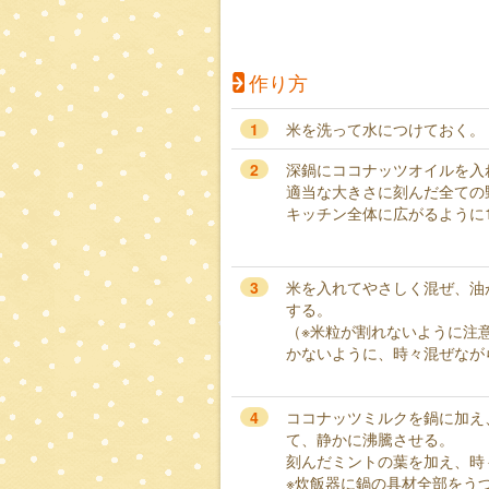
作り方
1
米を洗って水につけておく。
2
深鍋にココナッツオイルを入
適当な大きさに刻んだ全ての
キッチン全体に広がるように
3
米を入れてやさしく混ぜ、油
する。
（※米粒が割れないように注
かないように、時々混ぜなが
4
ココナッツミルクを鍋に加え
て、静かに沸騰させる。
刻んだミントの葉を加え、時
※炊飯器に鍋の具材全部をう