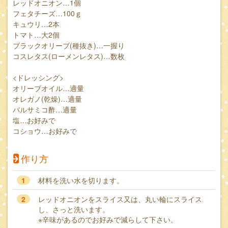
レッドオニオン…1個
フェタチーズ…100ｇ
キュウリ…2本
トマト…大2個
ブラックオリーブ(種抜き)…一握り
コスレタス(ローメンレタス)…数枚
<ドレッシング>
オリーブオイル…適量
オレガノ(乾燥)…適量
バルサミコ酢…適量
塩…お好みで
コショウ…お好みで
作り方
1
材料を洗い水を切ります。
2
レッドオニオンをスライス又は、丸い輪にスライス
し、さっと洗います。
※辛味があるのでお好みで減らして下さい。